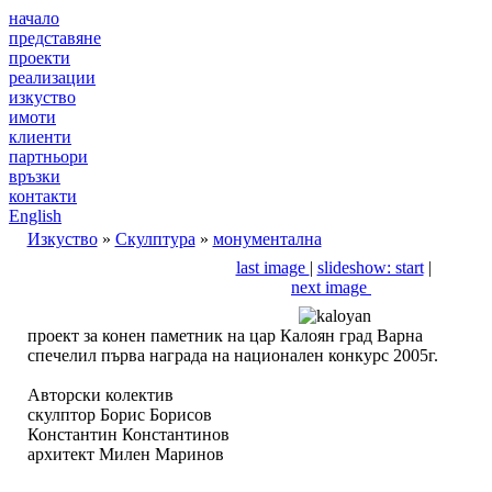
начало
представяне
проекти
реализации
изкуство
имоти
клиенти
партньори
връзки
контакти
English
Изкуство
»
Скулптура
»
монументална
last image
|
slideshow: start
|
next image
проект за конен паметник на цар Калоян град Варна
спечелил първа награда на национален конкурс 2005г.
Авторски колектив
скулптор Борис Борисов
Константин Константинов
архитект Милен Маринов