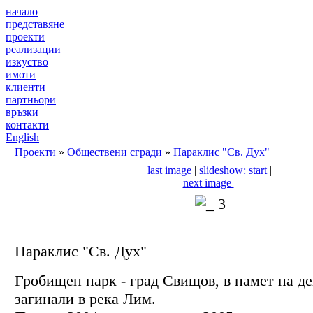
начало
представяне
проекти
реализации
изкуство
имоти
клиенти
партньори
връзки
контакти
English
Проекти
»
Обществени сгради
»
Параклис "Св. Дух"
last image
|
slideshow: start
|
next image
Параклис "Св. Дух"
Гробищен парк - град Свищов, в памет на де
загинали в река Лим.