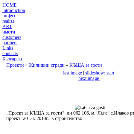
HOME
introduction
project
realize
ART
имоти
customers
partners
Links
contacts
Български
Проекти
»
Жилищни сгради
»
КЪЩА за гости
last image
|
slideshow: start
|
next image
„Проект за КЪЩА за гости”, пи 062.106, м.”Лъга”,с.Илаков 
проект- 2013г. 2014г.- в строителство