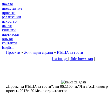
начало
представяне
проекти
реализации
изкуство
имоти
клиенти
партньори
връзки
контакти
English
Проекти
»
Жилищни сгради
»
КЪЩА за гости
last image
|
slideshow: start
|
„Проект за КЪЩА за гости”, пи 062.106, м.”Лъга”,с.Илаков 
проект- 2013г. 2014г.- в строителство