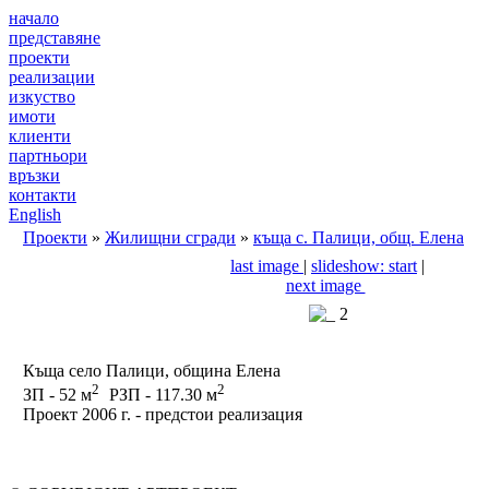
начало
представяне
проекти
реализации
изкуство
имоти
клиенти
партньори
връзки
контакти
English
Проекти
»
Жилищни сгради
»
къща с. Палици, общ. Елена
last image
|
slideshow: start
|
next image
Къща село Палици, община Елена
2
2
ЗП - 52 м
РЗП - 117.30 м
Проект 2006 г. - предстои реализация