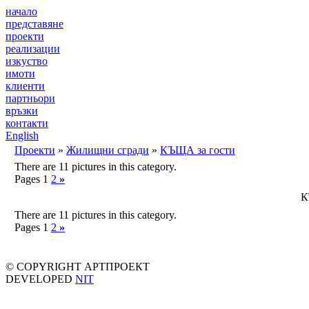
начало
представяне
проекти
реализации
изкуство
имоти
клиенти
партньори
връзки
контакти
English
Проекти
»
Жилищни сгради
»
КЪЩА за гости
There are 11 pictures in this category.
Pages 1
2
»
К
There are 11 pictures in this category.
Pages 1
2
»
© COPYRIGHT АРТПРОЕКТ
DEVELOPED
NIT