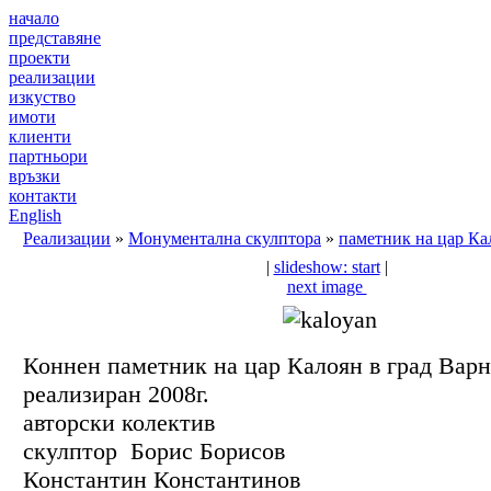
начало
представяне
проекти
реализации
изкуство
имоти
клиенти
партньори
връзки
контакти
English
Реализации
»
Монументална скулптора
»
паметник на цар Ка
|
slideshow: start
|
next image
Коннен паметник на цар Калоян в град Варн
реализиран 2008г.
авторски колектив
скулптор Борис Борисов
Константин Константинов