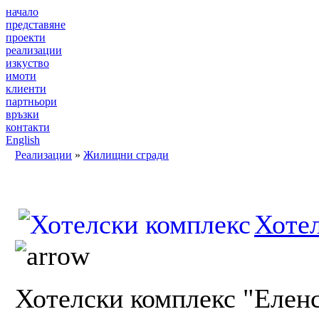
начало
представяне
проекти
реализации
изкуство
имоти
клиенти
партньори
връзки
контакти
English
Реализации
»
Жилищни сгради
Хотел
Хотелски комплекс "Елен